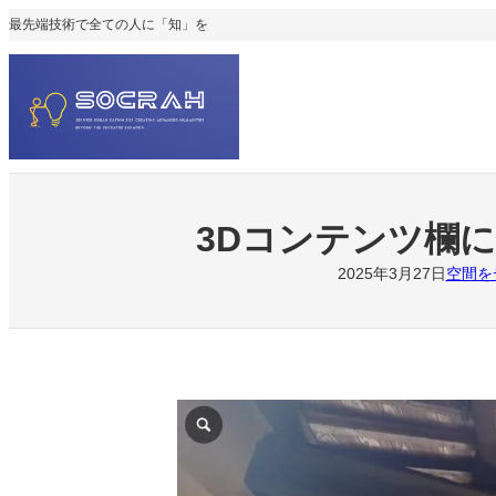
内
最先端技術で全ての人に「知」を
容
を
ス
キ
ッ
プ
3Dコンテンツ欄
2025年3月27日
空間を