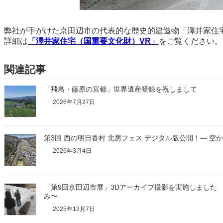
弊社が手がけた京田辺市の代表的な歴史的建造物「澤井家住
詳細は
「澤井家住宅（国重要文化財）VR」
をご覧ください。
関連記事
「飛鳥・藤原の宮都」世界遺産登録を祝しまして
2026年7月27日
第3回 西の明日香村 北房フェス デジタル版公開！― 空
2026年3月4日
「第9回京田辺市展」3Dアーカイブ撮影を実施しました
み〜
2025年12月7日