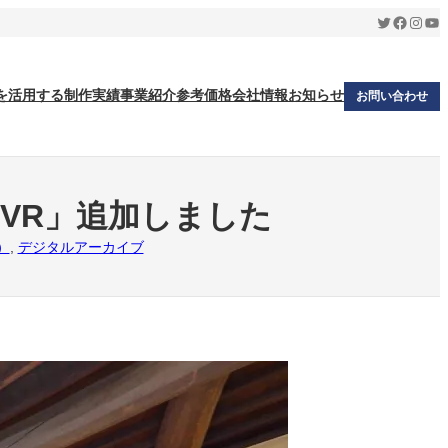
Twitter
Facebo
Insta
Yo
を活用する
制作実績
事業紹介
参考価格
会社情報
お知らせ
お問い合わせ
VR」追加しました
）
, 
デジタルアーカイブ