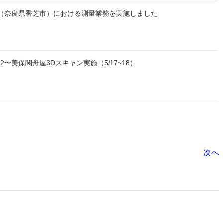
（奈良県香芝市）における測量業務を実施しました
〜美保関舟屋3Dスキャン実施（5/17~18）
次へ