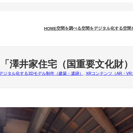
空間を調べる
空間をデジタル化する
空間
HOME
に「澤井家住宅（国重要文化財）
デジタル化する
3Dモデル制作（建築・遺跡）
, 
XRコンテンツ（AR・VR